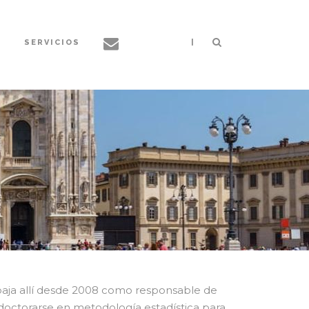
|
S
SERVICIOS
abaja allí desde 2008 como responsable de
s doctorarse en metodología estadística para