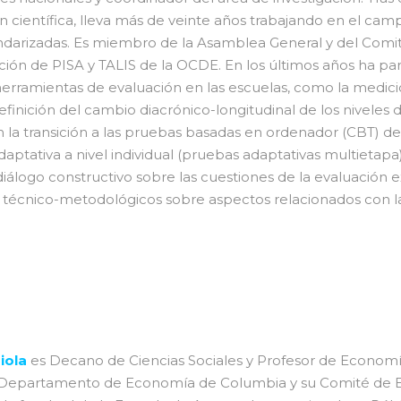
ión científica, lleva más de veinte años trabajando en el c
darizadas. Es miembro de la Asamblea General y del Comit
ción de PISA y TALIS de la OCDE. En los últimos años ha pa
erramientas de evaluación en las escuelas, como la medició
definición del cambio diacrónico-longitudinal de los nivele
n la transición a las pruebas basadas en ordenador (CBT) d
aptativa a nivel individual (pruebas adaptativas multietapa
iálogo constructivo sobre las cuestiones de la evaluación e
y técnico-metodológicos sobre aspectos relacionados con la
iola
es Decano de Ciencias Sociales y Profesor de Economí
l Departamento de Economía de Columbia y su Comité de 