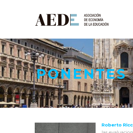
PONENTES 
Roberto Ricc
las evaluacio