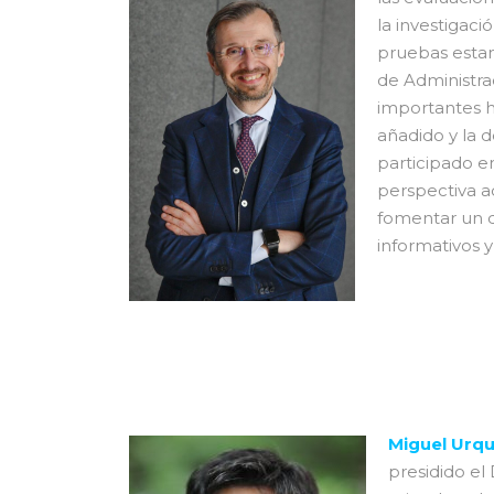
la investigac
pruebas estan
de Administra
importantes h
añadido y la 
participado e
perspectiva ad
fomentar un d
informativos 
Miguel Urqu
presidido e